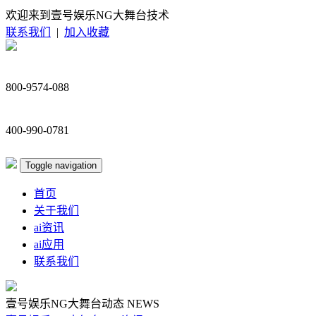
欢迎来到壹号娱乐NG大舞台技术
联系我们
|
加入收藏
800-9574-088
400-990-0781
Toggle navigation
首页
关于我们
ai资讯
ai应用
联系我们
壹号娱乐NG大舞台动态
NEWS