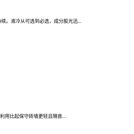
望持续。液冷从可选到必选，成分股光迅...
用比起保守砖墙更轻且隔音...