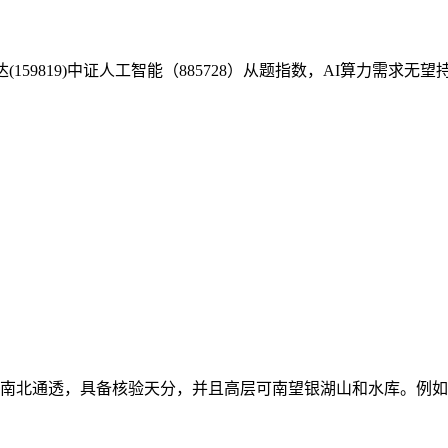
159819)中证人工智能（885728）从题指数，AI算力需求无
了南北通透，具备核验天分，并且高层可南望银湖山和水库。例如利