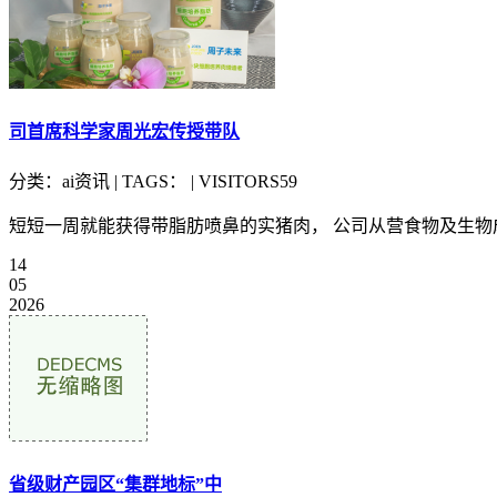
司首席科学家周光宏传授带队
分类：ai资讯 | TAGS： | VISITORS59
短短一周就能获得带脂肪喷鼻的实猪肉， 公司从营食物及生物
14
05
2026
省级财产园区“集群地标”中