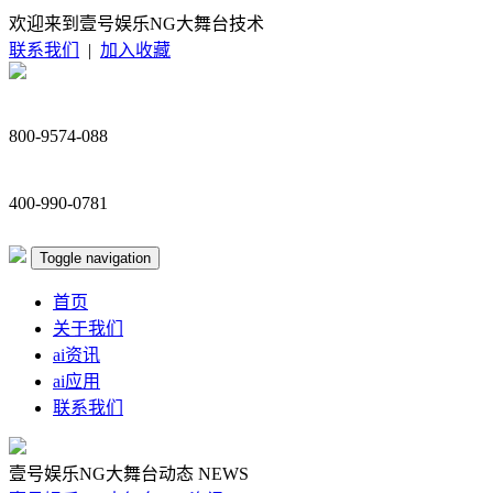
欢迎来到壹号娱乐NG大舞台技术
联系我们
|
加入收藏
800-9574-088
400-990-0781
Toggle navigation
首页
关于我们
ai资讯
ai应用
联系我们
壹号娱乐NG大舞台动态
NEWS