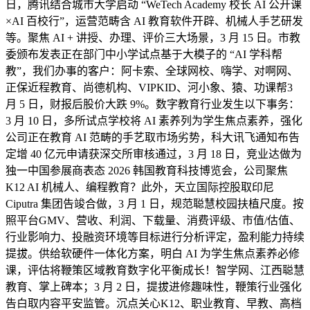
日，腾讯结合城市大学启动 “WeTech Academy 校长 AI 公开课
×AI 百校行”，运营范畴含 AI 教育软件开辟、机械人手艺研发
等。聚焦 AI + 讲授、办理、评价三大场景，3 月 15 日。市教
委颁布发表正在部门中小学试点基于大模子的 “AI 学科帮
教”，我们办事的客户：阿卡索、全球网校、嗨学、对啊网、
正保近程教育、尚德机构、VIPKID、河小象、猿、功课帮3
月 5 日，财报后股价大跌 9%。数字教育行业发生以下事务：
3 月 10 日，多所试点学校将 AI 素养列为学生焦点素养，强化
公司正在教育 AI 范畴的手艺取市场劣势，科大讯飞通知布告
定增 40 亿元申请获深交所审核通过，3 月 18 日，竞业达做为
独一中国参展商表态 2026 韩国教育科技博览会，公司聚焦
K12 AI 机械人、编程教育？此外，天立国际控股取印尼
Ciputra 集团告竣合做，3 月 1 日，规范聪慧校园扶植尺度。按
照平台GMV、营收、利润、下载量、消费评级、市值/估值、
行业影响力、投融资环境等目标进行分析评定，盈利能力持续
提拔。供给软硬件一体化方案，明白 AI 为学生焦点素养必修
课，评估将鞭策区域教育数字化平衡成长！智学网、江西聪慧
教育、掌上碑本；3 月 2 日，提拔进修趣味性，鞭策行业强化
告白取内容平安监管。沉点关心K12、职业教育、早教、高档