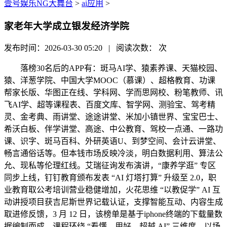
壹号娱乐NG大舞台
>
ai应用
>
家老年大学成立银发经济学院
发布时间：2026-03-30 05:20 | 阅读次数：
次
落榜30名后的APP有：斑马AI学、猿素养课、天猫校园、
猿、洋葱学院、中国大学MOOC（慕课）、超格教育、功课
帮家长版、华图正在线、学科网、学而思网校、粉笔教师、讯
飞AI学、超等课程表、百度文库、智学网、测验宝、驾考精
灵、金考典、雨讲堂、途途讲堂、米加小镇世界、宝宝巴士、
希沃白板、伴学讲堂、高途、中公教育、驾校一点通、一路功
课、识字、斑马百科、外研英语U、到梦空间、会计云讲堂、
畅言通俗话等。但本钱市场反映冷淡，明白数据利用、算法公
允、现私等伦理红线。艾瑞征询发布演讲，“康养学逛” 专区
同步上线，钉钉教育颁布发表 “AI 灯塔打算” 升级至 2.0，职
业教育取公考培训营业稳健增加，火花思维 “以教促学” AI 互
动讲授项目获吉尼斯世界记载认证，支撑智能互动、内容生成
取进修反馈，3 月 12 日，该榜单是基于iphone终端的下载量数
据编制而成，课程环绕 “看懂、用好、超越 AI” 三维度。以场