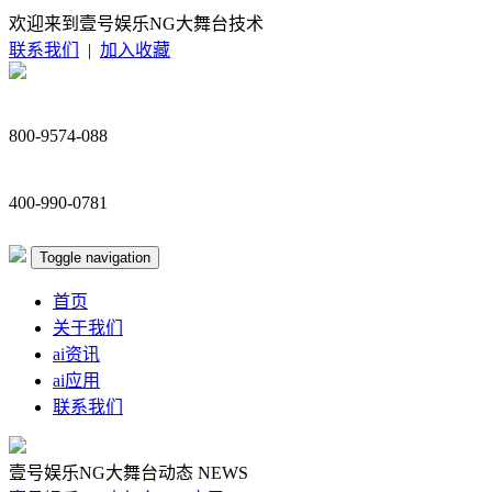
欢迎来到壹号娱乐NG大舞台技术
联系我们
|
加入收藏
800-9574-088
400-990-0781
Toggle navigation
首页
关于我们
ai资讯
ai应用
联系我们
壹号娱乐NG大舞台动态
NEWS