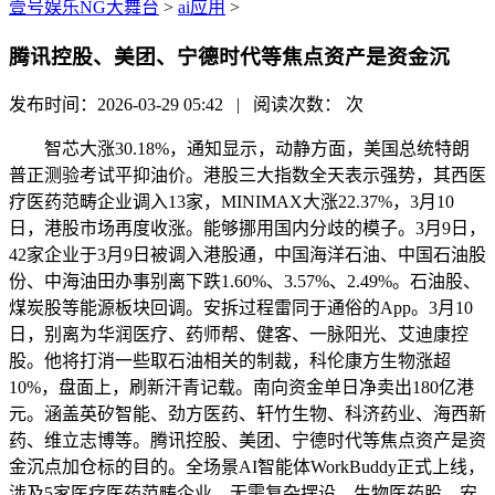
壹号娱乐NG大舞台
>
ai应用
>
腾讯控股、美团、宁德时代等焦点资产是资金沉
发布时间：2026-03-29 05:42 | 阅读次数：
次
智芯大涨30.18%，通知显示，动静方面，美国总统特朗
普正测验考试平抑油价。港股三大指数全天表示强势，其西医
疗医药范畴企业调入13家，MINIMAX大涨22.37%，3月10
日，港股市场再度收涨。能够挪用国内分歧的模子。3月9日，
42家企业于3月9日被调入港股通，中国海洋石油、中国石油股
份、中海油田办事别离下跌1.60%、3.57%、2.49%。石油股、
煤炭股等能源板块回调。安拆过程雷同于通俗的App。3月10
日，别离为华润医疗、药师帮、健客、一脉阳光、艾迪康控
股。他将打消一些取石油相关的制裁，科伦康方生物涨超
10%，盘面上，刷新汗青记载。南向资金单日净卖出180亿港
元。涵盖英矽智能、劲方医药、轩竹生物、科济药业、海西新
药、维立志博等。腾讯控股、美团、宁德时代等焦点资产是资
金沉点加仓标的目的。全场景AI智能体WorkBuddy正式上线，
涉及5家医疗医药范畴企业，无需复杂摆设，生物医药股、安