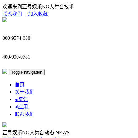
欢迎来到壹号娱乐NG大舞台技术
联系我们
|
加入收藏
800-9574-088
400-990-0781
Toggle navigation
首页
关于我们
ai资讯
ai应用
联系我们
壹号娱乐NG大舞台动态
NEWS