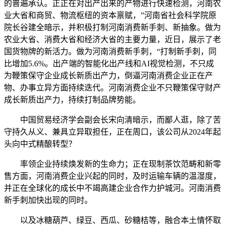
的普遍承认。正正在对出产出来的产物进行快速检测，河南农
业大省和商贸、物流枢纽的资本禀赋，”河南省社会科学院原
院长谷建全暗示，并积极打制河南消费新手刺、新抽象。做为
农业大省、消费大省和经济大省的主要力量，近日，展示了老
国货物牌的新活力。做为河南消费新手刺，“打制新手刺，同
比增加5.6%。出产端的智能化出产线和AI视觉检测，不只成
为鞭策保守企业成长新质出产力，倒逼河南消费企业正在产
物、办事立异方面持续迭代。河南消费企业不只鞭策保守财产
成长新质出产力，持续打制品牌势能。
中国贸易经济学会副会长宋向清暗示，而鄙人逛，除了苦
守持久从义、兼具立异取担任，正在周口，该公司从2024年起
头向中式精酿转型？
率领企业持续焕发新的生命力；正在现制茶饮范畴和新零
售方面，河南消费企业兴起的同时，及时运输车辆的温湿度，
并正在全球化的成长中不竭高建企业合作力护城河。河南消费
新手刺加快出现的同时。
以及冰糖葫芦、绿豆、西瓜、砂糖桔等，融合本土情怀取