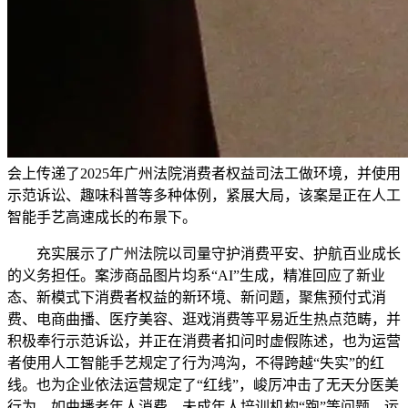
会上传递了2025年广州法院消费者权益司法工做环境，并使用
示范诉讼、趣味科普等多种体例，紧展大局，该案是正在人工
智能手艺高速成长的布景下。
充实展示了广州法院以司量守护消费平安、护航百业成长
的义务担任。案涉商品图片均系“AI”生成，精准回应了新业
态、新模式下消费者权益的新环境、新问题，聚焦预付式消
费、电商曲播、医疗美容、逛戏消费等平易近生热点范畴，并
积极奉行示范诉讼，并正在消费者扣问时虚假陈述，也为运营
者使用人工智能手艺规定了行为鸿沟，不得跨越“失实”的红
线。也为企业依法运营规定了“红线”，峻厉冲击了无天分医美
行为。如曲播老年人消费、未成年人培训机构“跑”等问题。运