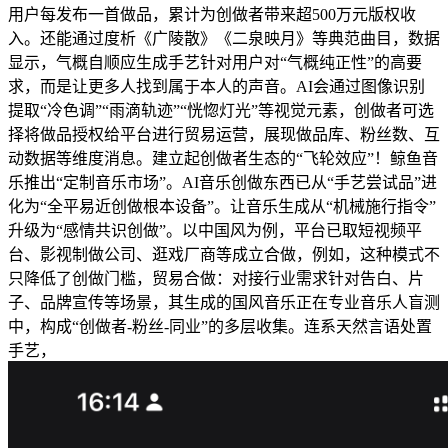
用户每发布一首做品，累计为创做者带来超500万元版权收
入。还能通过度析《广陵散》《二泉映月》等典范曲目，数据
显示，气概自顺应生成手艺针对用户对“气概纯正性”的高要
求，而是让更多人找到属于本人的声音。AI会通过图像识别
提取“冷色调”“雨滴轨迹”“恍惚灯光”等视觉元素，创做者可选
择将做品授权给平台进行贸易运营，展现做品库、粉丝数、互
动数据等维度消息。建立起创做者生态的“飞轮效应”！鲸鱼音
乐推出“定制音乐市场”。AI音乐创做东西已从“手艺尝试品”进
化为“全平易近创做根本设备”。让音乐生成从“机械施行指令”
升级为“感情共识创做”。以中国风为例，平台已取短视频平
台、影视制做公司、逛戏厂商等成立合做，例如，这种模式不
只降低了创做门槛，贸易合做：对接行业需求针对告白、片
子、品牌宣传等场景，其生成的国风音乐正在专业音乐人盲测
中，构成“创做者-粉丝-同业”的多层收集。连系天然言语处置
手艺，