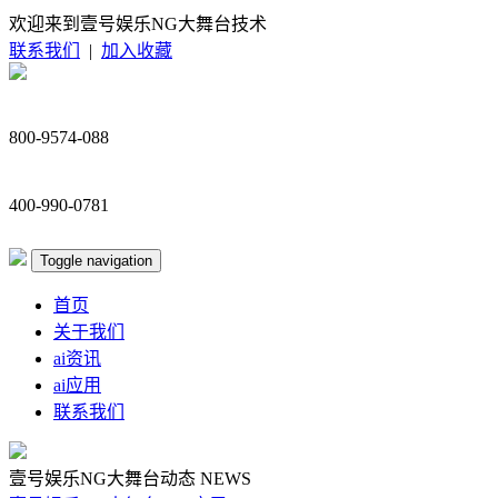
欢迎来到壹号娱乐NG大舞台技术
联系我们
|
加入收藏
800-9574-088
400-990-0781
Toggle navigation
首页
关于我们
ai资讯
ai应用
联系我们
壹号娱乐NG大舞台动态
NEWS