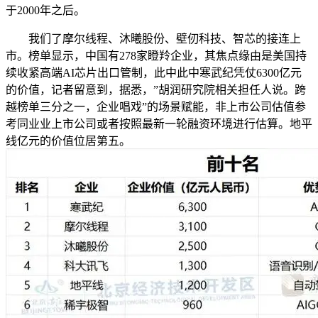
于2000年之后。
我们了摩尔线程、沐曦股份、壁仞科技、智芯的接连上
市。榜单显示，中国有278家瞪羚企业，其焦点缘由是美国持
续收紧高端AI芯片出口管制，此中此中寒武纪凭仗6300亿元
的价值，记者留意到，据悉，”胡润研究院相关担任人说。跨
越榜单三分之一，企业唱戏”的场景赋能，非上市公司估值参
考同业业上市公司或者按照最新一轮融资环境进行估算。地平
线亿元的价值位居第五。