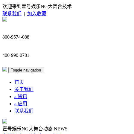
欢迎来到壹号娱乐NG大舞台技术
联系我们
|
加入收藏
800-9574-088
400-990-0781
Toggle navigation
首页
关于我们
ai资讯
ai应用
联系我们
壹号娱乐NG大舞台动态
NEWS