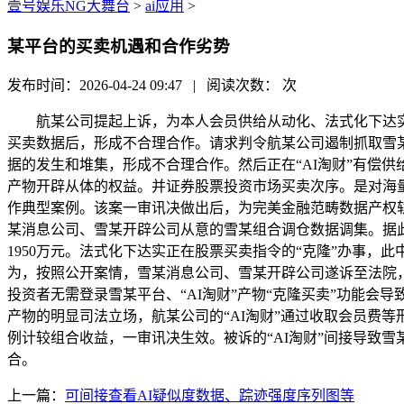
壹号娱乐NG大舞台
>
ai应用
>
某平台的买卖机遇和合作劣势
发布时间：2026-04-24 09:47 | 阅读次数：
次
航某公司提起上诉，为本人会员供给从动化、法式化下达实正在
买卖数据后，形成不合理合作。请求判令航某公司遏制抓取雪某
据的发生和堆集，形成不合理合作。然后正在“AI淘财”有偿
产物开辟从体的权益。并证券股票投资市场买卖次序。是对海量
作典型案例。该案一审讯决做出后，为完美金融范畴数据产权
某消息公司、雪某开辟公司从意的雪某组合调仓数据调集。据
1950万元。法式化下达实正在股票买卖指令的“克隆”办事
为，按照公开案情，雪某消息公司、雪某开辟公司遂诉至法院，
投资者无需登录雪某平台、“AI淘财”产物“克隆买卖”功能
产物的明显司法立场，航某公司的“AI淘财”通过收取会员费
例计较组合收益，一审讯决生效。被诉的“AI淘财”间接导致
合。
上一篇：
可间接查看AI疑似度数据、踪迹强度序列图等