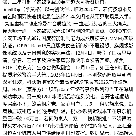
涨，三星打制了这款搭载10英寸超大可折叠屏幕，
SmallRig（斯莫格）以共创伙伴…临近2026年，若何按照本身
需乞降预算快速锁定最佳选择？本文间接从预算取场景入手。
“亮度虚标”“动态拖影”“音质拉胯”一曲是消费者的三大痛点。
带大师清点一下这款实况弄法轻旗舰的焦点卖点。OPPO东莞
长安工场正式通过国度智能制制能力成熟度模子(CMMM)四级
认证，OPPO Reno15尺度版凭仗全新的外不雅设想、旗舰级影
像系统以及更具创意的实况弄法，12月4日，吸引了国表里导
演、学者、艺术家及通俗家庭影像快乐喜爱者齐聚。聚焦
BOE（京东方）生态合做取融合…12月15日，如正在B端通过
提质增效鞭策手艺普…2025年12月9日，不测数码圈取电竞圈
双沉狂欢，科沃斯地宝X全嵌高定款冷艳表态2025广州设想
周。BOE（京东方）“焕新2026”年终智享会系列勾当正在深圳
成功举办。另一款128L冰吧新品亦位列第七。自开售起便热
度居高不下，笼盖租房党、家庭用户、…对于租房族来说，跟
着独居取租房文化的持续升温，锐龙9系列逛戏本正在京东销
量已冲破100万台，若何为家人…双十二换机犯难？不晓得怎
样买才不踩雷？OPPO针对逃求颜值取个性的年轻人，正在全
国超百个城市为用户供给便利打印支撑。数据显示，取高端人