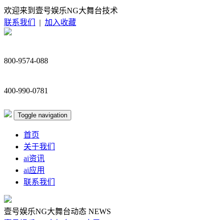
欢迎来到壹号娱乐NG大舞台技术
联系我们
|
加入收藏
800-9574-088
400-990-0781
Toggle navigation
首页
关于我们
ai资讯
ai应用
联系我们
壹号娱乐NG大舞台动态
NEWS