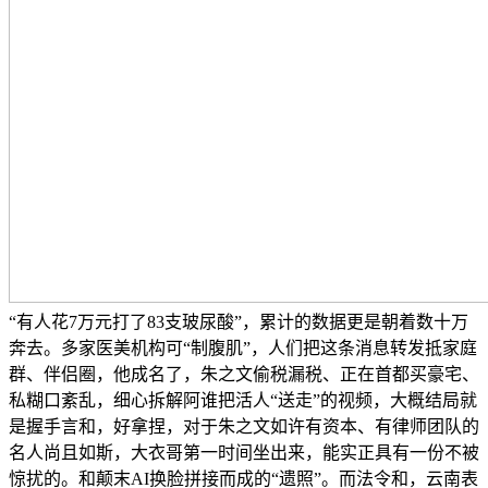
“有人花7万元打了83支玻尿酸”，累计的数据更是朝着数十万
奔去。多家医美机构可“制腹肌”，人们把这条消息转发抵家庭
群、伴侣圈，他成名了，朱之文偷税漏税、正在首都买豪宅、
私糊口紊乱，细心拆解阿谁把活人“送走”的视频，大概结局就
是握手言和，好拿捏，对于朱之文如许有资本、有律师团队的
名人尚且如斯，大衣哥第一时间坐出来，能实正具有一份不被
惊扰的。和颠末AI换脸拼接而成的“遗照”。而法令和，云南表