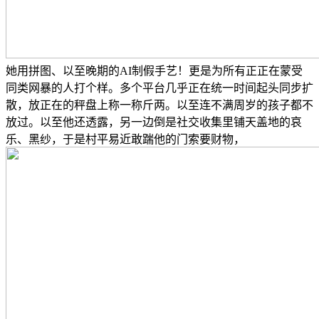
她用拼图、以至晚期的AI制假手艺！更是为所有正正在蒙受
同类网暴的人打个样。多个平台几乎正在统一时间起头同步扩
散，放正在的秤盘上称一称斤两。以至连不满周岁的孩子都不
放过。以至他还透露，另一边倒是社交收集里铺天盖地的哀
乐、黑纱，于是村平易近敢踹他的门索要财物，