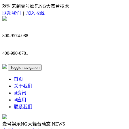
欢迎来到壹号娱乐NG大舞台技术
联系我们
|
加入收藏
800-9574-088
400-990-0781
Toggle navigation
首页
关于我们
ai资讯
ai应用
联系我们
壹号娱乐NG大舞台动态
NEWS